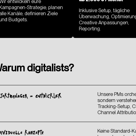
Wir entwickeln eure
Kampagnen-Strategie, planen
Inklusive Setup, tägliche
alle Kanäle, definieren Ziele
Überwachung, Optimierun
und Budgets.
Creative Anpassungen,
Reporting.
arum digitalists?
Unsere PMs orches
OJEKTMANAGER = ENTWICKLER
CHT
sondern verstehen
Tracking-Setup, 
Channel Attributi
Keine Standard-
DIVIDUELLE KONZEPTE