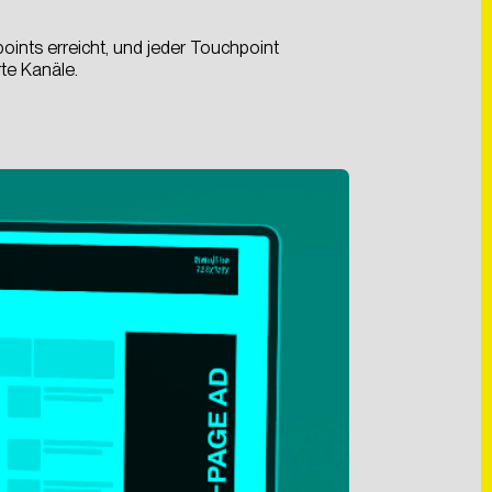
ints erreicht, und jeder Touchpoint
rte Kanäle.