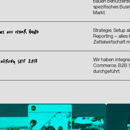
bauen benutzerdef
spezifisches Busi
Markt.
Strategie, Setup al
LES AUS EINER HAND
Reporting – alles
Zettelwirtschaft m
e
Datenschutzerklärung
gelesen zu haben. Ich willige der Verarbeit
nahme ein.
Wir haben integri
FAHRUNG SEIT 2018
Commerce, B2B Se
durchgeführt.
ABSCHICKEN