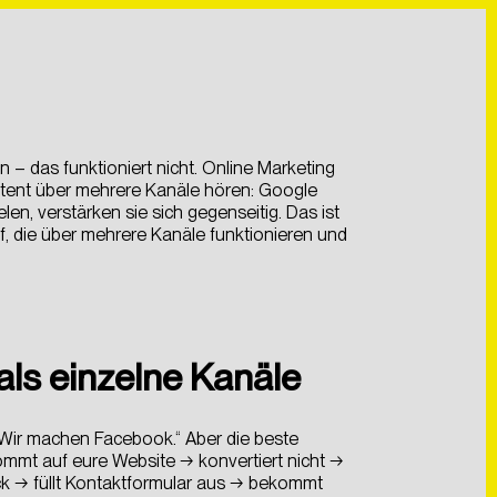
nem hohen Anspruch
nem hohen Anspruch
 – das funktioniert nicht. Online Marketing
istent über mehrere Kanäle hören: Google
en, verstärken sie sich gegenseitig. Das ist
, die über mehrere Kanäle funktionieren und
ls einzelne Kanäle
Wir machen Facebook.“ Aber die beste
ommt auf eure Website → konvertiert nicht →
ck → füllt Kontaktformular aus → bekommt