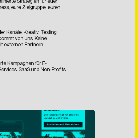
inierte Strategien für euer
ness, eure Zielgruppe, euren
ler Kanäle, Kreativ, Testing,
 kommt von uns. Keine
it externen Partnern.
ung meiner Daten zum
erte Kampagnen für E-
rvices, SaaS und Non-Profits