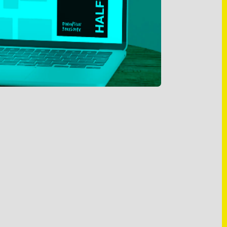
Hiermit bestätige ich die
Datenschutzerklärung
gelesen zu
haben. Ich willige der Verarbeitung meiner Daten zum Zwecke
der Kontaktaufnahme ein.
ABSCHICKEN