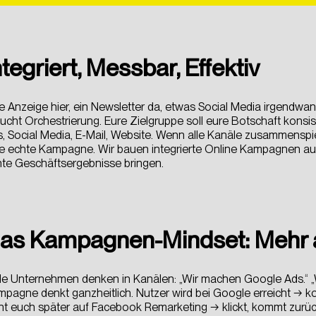
Wir realisieren digitale Projekte mit Erfahrung und ei
Wir realisieren digitale Projekte mit Erfahrung und ei
r e-dialog
r e-dialog
an jedes Detail zu fairen Preisen.
an jedes Detail zu fairen Preisen.
für UNICEF
für UNICEF
+43 660 499 63 40
+43 660 499 63 40
 Blog
 Blog
r Stolichnaya
r Stolichnaya
ntegriert, Messbar, Effektiv
ÜBER UNS
ÜBER UNS
BLOG
BLOG
FAQS
FAQS
e Anzeige hier, ein Newsletter da, etwas Social Media irgendwann
ucht Orchestrierung. Eure Zielgruppe soll eure Botschaft kons
, Social Media, E-Mail, Website. Wenn alle Kanäle zusammenspiel
e echte Kampagne. Wir bauen integrierte Online Kampagnen auf
te Geschäftsergebnisse bringen.
as Kampagnen-Mindset: Mehr a
le Unternehmen denken in Kanälen: „Wir machen Google Ads.“ „
pagne denkt ganzheitlich. Nutzer wird bei Google erreicht → k
ht euch später auf Facebook Remarketing → klickt, kommt zurü