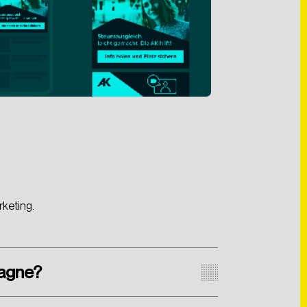
keting.
pagne?