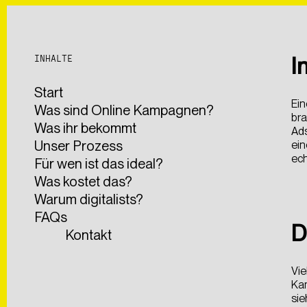
Website Relaunch fü
Website Relaunch fü
Online Erbrechner 
Online Erbrechner 
AK OÖ Fair Fashion
AK OÖ Fair Fashion
Marken Webseite fü
Marken Webseite fü
I
INHALTE
Start
Ein
Was sind Online Kampagnen?
bra
Was ihr bekommt
Ads
Unser Prozess
ein
ech
Für wen ist das ideal?
Was kostet das?
Warum digitalists?
FAQs
D
Kontakt
Vie
Kam
sie