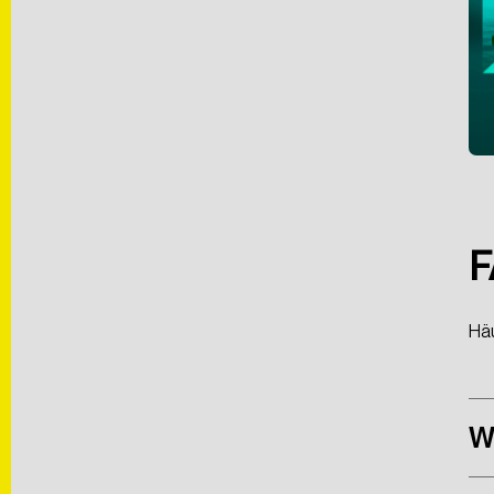
F
Häu
W