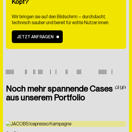
Kopf?
Wir bringen sie auf den Bildschirm – durchdacht,
technisch sauber und bereit für echte Nutzer:innen.
JETZT ANFRAGEN
Hiermit bestätige ich
die
Datenschutzerklärung
gelesen zu haben. Ich
CASES
Noch mehr spannende Cases
willige der Verarbeitung meiner Daten zum Zwecke
der Kontaktaufnahme ein.
aus unserem Portfolio
ABSCHICKEN