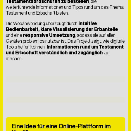
Testamentsbroschüren zu bestellen
, die
weiterführende Informationen und Tipps rund um das Thema
Testament und Erbschaft bieten.
Die Webanwendung überzeugt durch
intuitive
Bedienbarkeit, klare Visualisierung der Erbanteile
und eine
responsive Umsetzung
, sodass sie auf allen
Geräten problemlos nutzbar ist. Das Projekt zeigt, wie digitale
Tools helfen können,
Informationen rund um Testament
und Erbschaft verständlich und zugänglich
zu
machen.
Als
kreative
Digitalagentur
entwickeln
wir
Lösungen,
die
nicht
nur
begeistern,
sondern
auch
messbare
Ergebnisse
liefern
–
nachhaltig
gedacht
und
umgesetzt.
SCHREIB UNS EINE NACHRICHT
Eine Idee für eine Online-Plattform im