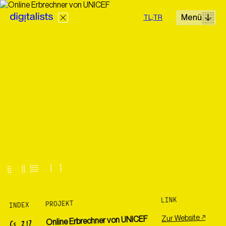
Menü
TL;TR
Lösungen
Leistungen
Cases
Wir realisieren digitale Projekte mit Erfahrung und einem
hohen Anspruch an jedes Detail zu fairen Preisen.
LINK
PROJEKT
INDEX
+43 660 499 63 40
Zur Website ↗
Online Erbrechner von UNICEF
CS 217