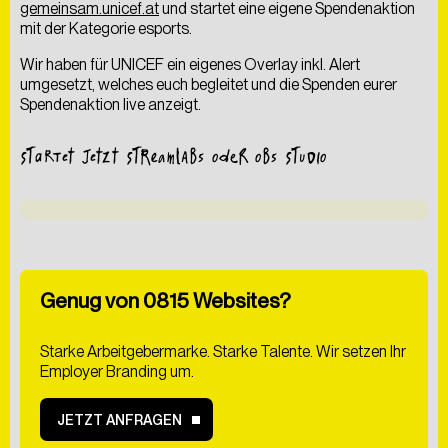
gemeinsam.unicef.at
und startet eine eigene Spendenaktion
liefern
–
nachhaltig
gedacht
und
umgesetzt.
mit der Kategorie esports.
Wir haben für UNICEF ein eigenes Overlay inkl. Alert
SCHREIB UNS EINE NACHRICHT
umgesetzt, welches euch begleitet und die Spenden eurer
Spendenaktion live anzeigt.
STARTET JETZT STREAMLABS ODER OBS STUDIO
Genug von 0815 Websites?
Starke Arbeitgebermarke. Starke Talente. Wir setzen Ihr
Employer Branding um.
Hiermit bestätige ich
JETZT ANFRAGEN
die
Datenschutzerklärung
gelesen zu haben. Ich
willige der Verarbeitung meiner Daten zum Zwecke