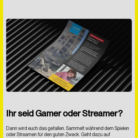
Ihr seid Gamer oder Streamer?
Dann wird euch das gefallen. Sammelt während dem Spielen
Als
kreative
Digitalagentur
entwickeln
wir
Lösungen,
die
oder Streamen für den guten Zweck. Geht dazu auf
nicht
nur
begeistern,
sondern
auch
messbare
Ergebnisse