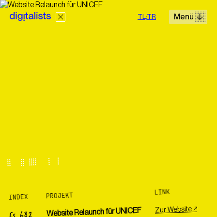
Menü
TL;TR
Lösungen
Leistungen
Cases
Wir realisieren digitale Projekte mit Erfahrung und einem
hohen Anspruch an jedes Detail zu fairen Preisen.
LINK
PROJEKT
INDEX
+43 660 499 63 40
Zur Website ↗
Website Relaunch für UNICEF
CS 682