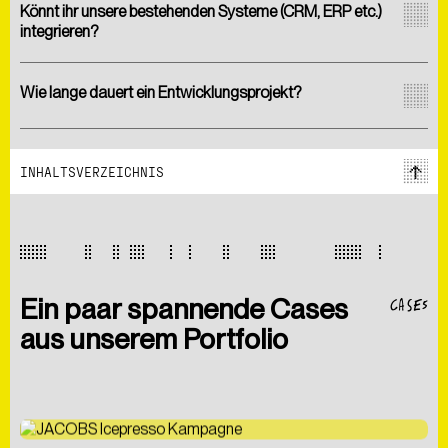
Könnt ihr unsere bestehenden Systeme (CRM, ERP etc.)
integrieren?
Wie lange dauert ein Entwicklungsprojekt?
INHALTSVERZEICHNIS
Hiermit bestätige ich die
Datenschutzerklärung
gelesen
zu haben. Ich willige der Verarbeitung meiner Daten zum
Zwecke der Kontaktaufnahme ein.
CASES
Ein paar spannende Cases
ABSCHICKEN
aus unserem Portfolio