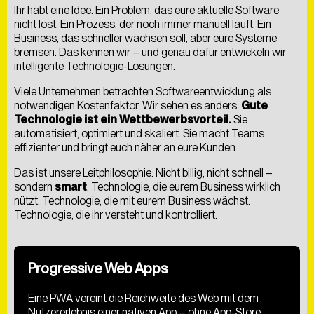
Ihr habt eine Idee. Ein Problem, das eure aktuelle Software
ÜBER UNS
BLOG
FAQS
nicht löst. Ein Prozess, der noch immer manuell läuft. Ein
Business, das schneller wachsen soll, aber eure Systeme
bremsen. Das kennen wir – und genau dafür entwickeln wir
intelligente Technologie-Lösungen.
Viele Unternehmen betrachten Softwareentwicklung als
notwendigen Kostenfaktor. Wir sehen es anders.
Gute
Technologie ist ein Wettbewerbsvorteil.
Sie
automatisiert, optimiert und skaliert. Sie macht Teams
effizienter und bringt euch näher an eure Kunden.
Das ist unsere Leitphilosophie: Nicht billig, nicht schnell –
sondern
smart
. Technologie, die eurem Business wirklich
nützt. Technologie, die mit eurem Business wächst.
Technologie, die ihr versteht und kontrolliert.
Progressive Web Apps
Eine PWA vereint die Reichweite des Web mit dem
Nutzererlebnis einer nativen App – ohne App-Store,