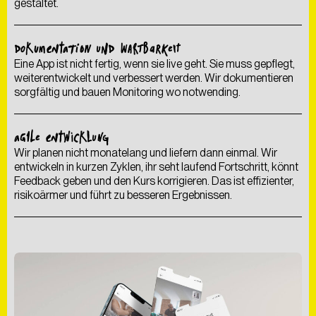
gestaltet.
DOKUMENTATION UND WARTBARKEIT
Eine App ist nicht fertig, wenn sie live geht. Sie muss gepflegt,
weiterentwickelt und verbessert werden. Wir dokumentieren
sorgfältig und bauen Monitoring wo notwending.
AGILE ENTWICKLUNG
Wir planen nicht monatelang und liefern dann einmal. Wir
entwickeln in kurzen Zyklen, ihr seht laufend Fortschritt, könnt
Feedback geben und den Kurs korrigieren. Das ist effizienter,
risikoärmer und führt zu besseren Ergebnissen.
Als
kreative
Digitalagentur
entwickeln
wir
Lösungen,
die
nicht
nur
begeistern,
sondern
auch
messbare
Ergebnisse
liefern
–
nachhaltig
gedacht
und
umgesetzt.