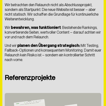
Wir betrachten den Relaunch nicht als Abschlussprojekt,
sondern als Startpunkt. Die neue Website ist besser – aber
nicht statisch. Wir schaffen die Grundlage für kontinuierliche
Weiterentwicklung.
Wir
bewahren, was funktioniert
: Bestehende Rankings,
konvertierende Seiten, wertvoller Content – darauf achten wir
vor und nach dem Relaunch.
Und wir
planen den Übergang strategisch:
Mit Testing,
Fallback-Optionen und konsequentem Monitoring. Damit euer
Relaunch kein Risiko ist – sondern ein kontrollierter Schritt
SCHREIB UNS EINE NACHRICHT
Hiermit bestätige ich die
Datenschutzerklärung
gelesen
nach vorne.
zu haben. Ich willige der Verarbeitung meiner Daten zum
Zwecke der Kontaktaufnahme ein.
ABSCHICKEN
Referenzprojekte