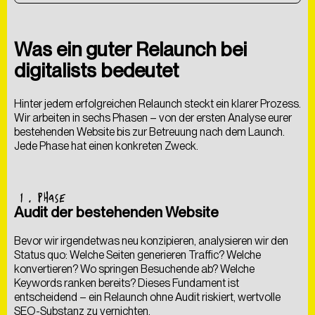
Was ein guter Relaunch bei
digitalists bedeutet
Hinter jedem erfolgreichen Relaunch steckt ein klarer Prozess.
Wir arbeiten in sechs Phasen – von der ersten Analyse eurer
bestehenden Website bis zur Betreuung nach dem Launch.
Jede Phase hat einen konkreten Zweck.
1
. PHASE
Audit der bestehenden Website
Bevor wir irgendetwas neu konzipieren, analysieren wir den
Als
kreative
Digitalagentur
entwickeln
wir
Lösungen,
die
Status quo: Welche Seiten generieren Traffic? Welche
nicht
nur
begeistern,
sondern
auch
messbare
Ergebnisse
konvertieren? Wo springen Besuchende ab? Welche
liefern
–
nachhaltig
gedacht
und
umgesetzt.
Keywords ranken bereits? Dieses Fundament ist
entscheidend – ein Relaunch ohne Audit riskiert, wertvolle
SEO-Substanz zu vernichten.