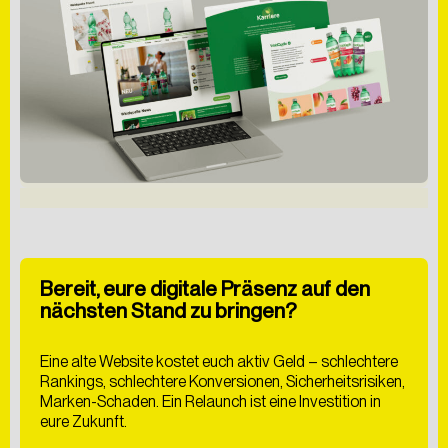
Hiermit bestätige ich
die
Datenschutzerklärung
gelesen zu haben. Ich
willige der Verarbeitung meiner Daten zum Zwecke
der Kontaktaufnahme ein.
ABSCHICKEN
Bereit, eure digitale Präsenz auf den
nächsten Stand zu bringen?
Eine alte Website kostet euch aktiv Geld – schlechtere
Rankings, schlechtere Konversionen, Sicherheitsrisiken,
Marken-Schaden. Ein Relaunch ist eine Investition in
eure Zukunft.