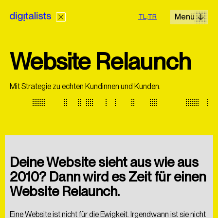
Menü
TL;TR
Website Relaunch
Lösungen
Mit Strategie zu echten Kundinnen und Kunden.
Leistungen
Cases
Deine Website sieht aus wie aus
2010? Dann wird es Zeit für einen
Wir realisieren digitale Projekte mit Erfahrung und einem
Website Relaunch.
hohen Anspruch an jedes Detail zu fairen Preisen.
+43 660 499 63 40
Eine Website ist nicht für die Ewigkeit. Irgendwann ist sie nicht