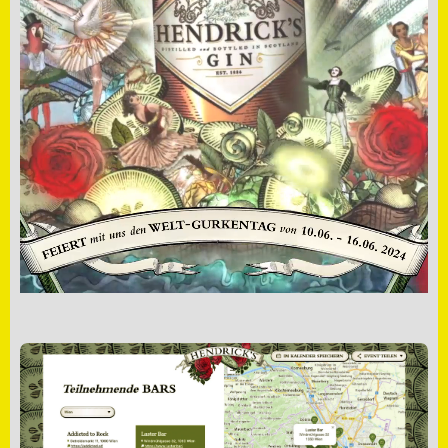
liefern
–
nachhaltig
gedacht
und
umgesetzt.
SCHREIB UNS EINE NACHRICHT