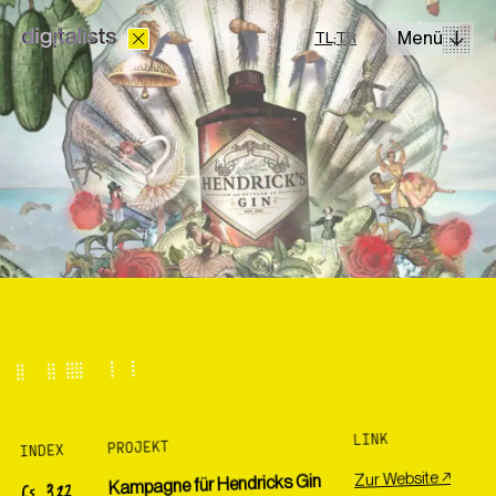
Menü
TL;TR
Lösungen
Leistungen
Cases
Wir realisieren digitale Projekte mit Erfahrung und einem
hohen Anspruch an jedes Detail zu fairen Preisen.
LINK
PROJEKT
INDEX
+43 660 499 63 40
Zur Website ↗
Kampagne für Hendricks Gin
CS 322