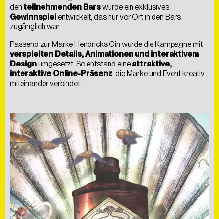
den
teilnehmenden Bars
wurde ein exklusives
Gewinnspiel
entwickelt, das nur vor Ort in den Bars
zugänglich war.
Passend zur Marke Hendricks Gin wurde die Kampagne mit
verspielten Details, Animationen und interaktivem
Design
umgesetzt. So entstand eine
attraktive,
interaktive Online-Präsenz
, die Marke und Event kreativ
miteinander verbindet.
Als
kreative
Digitalagentur
entwickeln
wir
Lösungen,
die
nicht
nur
begeistern,
sondern
auch
messbare
Ergebnisse