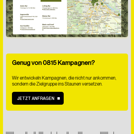
Hiermit bestätige ich
die
Datenschutzerklärung
gelesen zu haben. Ich
willige der Verarbeitung meiner Daten zum Zwecke
der Kontaktaufnahme ein.
Genug von 0815 Kampagnen?
Wir entwickeln Kampagnen, die nicht nur ankommen,
sondern die Zielgruppe ins Staunen versetzen.
ABSCHICKEN
JETZT ANFRAGEN