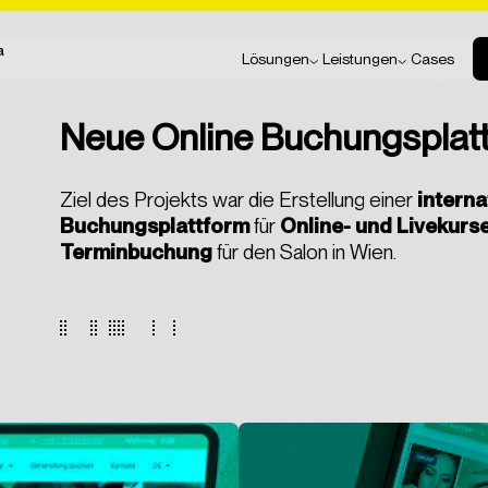
Screendesign, Online Kursbuchungs-Plattform
ugovic
a
Lösungen
Leistungen
Cases
Neue Online Buchungsplatt
ren
Marketing-Ergebnisse messbar
KI & Automatisierung
Ziel des Projekts war die Erstellung einer
interna
Buchungsplattform
für
Online- und Livekurs
ren
merce
Online sichtbar werden
Strategie & Betreuung
Terminbuchung
für den Salon in Wien.
ads generieren
Marke aufbauen
Tracking & Analyse
r werden
cklung
KI für Unternehmen
Print & Cross-Media