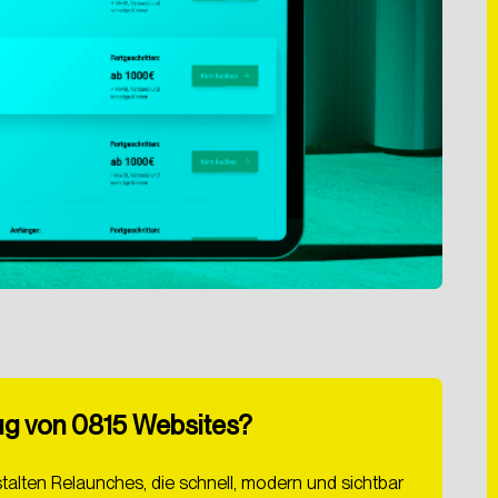
Hiermit bestätige ich die
Datenschutzerklärung
gelesen zu
haben. Ich willige der Verarbeitung meiner Daten zum Zwecke
der Kontaktaufnahme ein.
ABSCHICKEN
g von 0815 Websites?
talten Relaunches, die schnell, modern und sichtbar