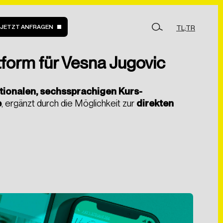
Zur Website ↗
JETZT ANFRAGEN
TL;TR
form für Vesna Jugovic
 machen
tionalen, sechssprachigen Kurs-
e
, ergänzt durch die Möglichkeit zur
direkten
> WordPress Relaunch
> Design
> HTML 5 Banner
> Print
FAQ
Kontakt