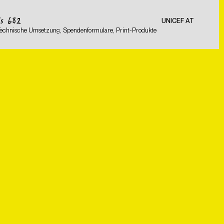
CS 682
UNICEF AT
Technische Umsetzung, Spendenformulare, Print-Produkte