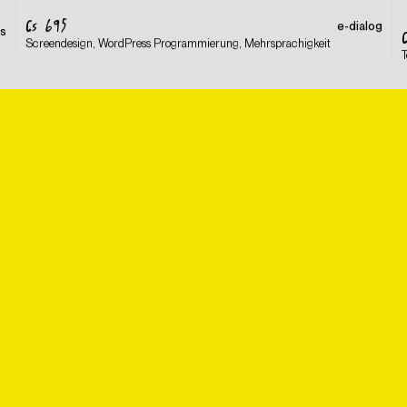
CS 695
e-dialog
s
Screendesign, WordPress Programmierung, Mehrsprachigkeit