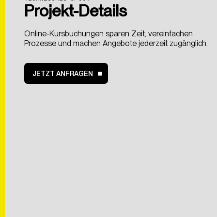
Projekt-Details
Als
kreative
Digitalagentur
entwickeln
wir
Lösungen,
die
ni
nur
begeistern,
sondern
auch
messbare
Ergebnisse
liefer
Online-Kursbuchungen sparen Zeit, vereinfachen
nachhaltig
gedacht
und
umgesetzt.
Prozesse und machen Angebote jederzeit zugänglich.
JETZT ANFRAGEN