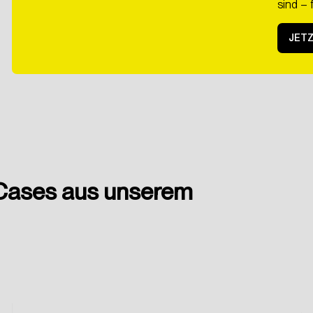
sind – 
JET
e
Datenschutzerklärung
gelesen zu haben. Ich willige der Verarbeit
nahme ein.
Cases aus unserem
ABSCHICKEN