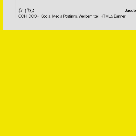
CS 1920
Jacob
OOH, DOOH, Social Media Postings, Werbemittel, HTML5 Banner