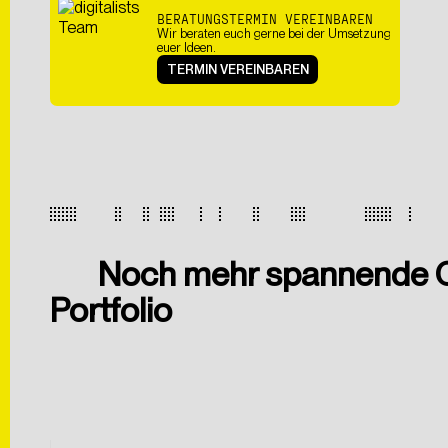
BERATUNGSTERMIN VEREINBAREN
Wir beraten euch gerne bei der Umsetzung
euer Ideen.
TERMIN VEREINBAREN
Hiermit bestätige ich di
Zwecke der Kontaktauf
Noch mehr spannende 
Portfolio