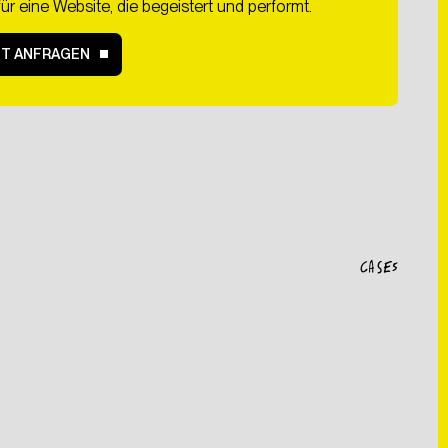
für eine Website, die begeistert und performt.
ZT ANFRAGEN
ung meiner Daten zum
CASES