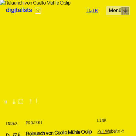
Menü
TL;TR
Lösungen
Leistungen
Cases
Wir realisieren digitale Projekte mit Erfahrung und einem
hohen Anspruch an jedes Detail zu fairen Preisen.
LINK
PROJEKT
INDEX
+43 660 499 63 40
Zur Website ↗
Relaunch von Csello Mühle Oslip
CS 226