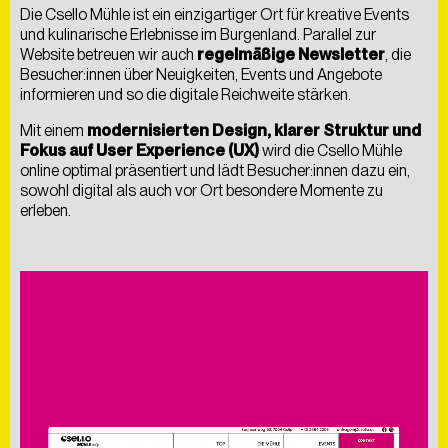
Die Csello Mühle ist ein einzigartiger Ort für kreative Events
und kulinarische Erlebnisse im Burgenland. Parallel zur
Website betreuen wir auch
regelmäßige Newsletter
, die
Besucher:innen über Neuigkeiten, Events und Angebote
informieren und so die digitale Reichweite stärken.
Mit einem
modernisierten Design, klarer Struktur und
Fokus auf User Experience (UX)
wird die Csello Mühle
online optimal präsentiert und lädt Besucher:innen dazu ein,
sowohl digital als auch vor Ort besondere Momente zu
erleben.
Als
kreative
Digitalagentur
entwickeln
wir
Lösungen,
die
nicht
nur
begeistern,
sondern
auch
messbare
Ergebnisse
liefern
–
nachhaltig
gedacht
und
umgesetzt.