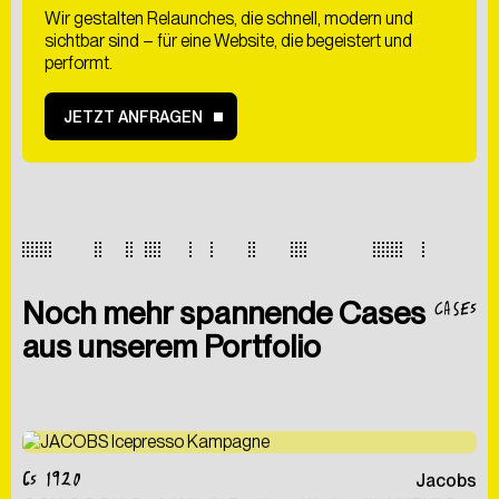
Wir gestalten Relaunches, die schnell, modern und
Hiermit bestätige ich
sichtbar sind – für eine Website, die begeistert und
die
Datenschutzerklärung
gelesen zu haben. Ich
performt.
willige der Verarbeitung meiner Daten zum Zwecke
der Kontaktaufnahme ein.
JETZT ANFRAGEN
ABSCHICKEN
CASES
Noch mehr spannende Cases
aus unserem Portfolio
CS 1920
Jacobs