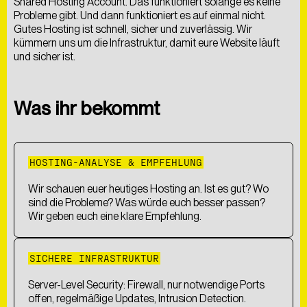
Shared Hosting Account. Das funktioniert solange es keine
ÜBER UNS
BLOG
FAQS
Probleme gibt. Und dann funktioniert es auf einmal nicht.
Gutes Hosting ist schnell, sicher und zuverlässig. Wir
kümmern uns um die Infrastruktur, damit eure Website läuft
und sicher ist.
Was ihr bekommt
HOSTING-ANALYSE & EMPFEHLUNG
Wir schauen euer heutiges Hosting an. Ist es gut? Wo
sind die Probleme? Was würde euch besser passen?
Wir geben euch eine klare Empfehlung.
SICHERE INFRASTRUKTUR
Server-Level Security: Firewall, nur notwendige Ports
offen, regelmäßige Updates, Intrusion Detection.