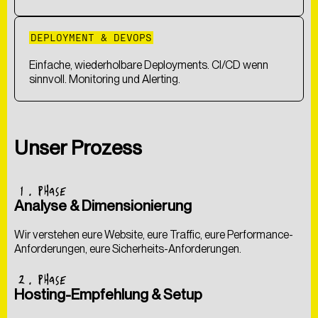
DEPLOYMENT & DEVOPS
Einfache, wiederholbare Deployments. CI/CD wenn
sinnvoll. Monitoring und Alerting.
Unser Prozess
1
. PHASE
Analyse & Dimensionierung
Wir verstehen eure Website, eure Traffic, eure Performance-
Als
kreative
Digitalagentur
entwickeln
wir
Lösungen,
die
Anforderungen, eure Sicherheits-Anforderungen.
nicht
nur
begeistern,
sondern
auch
messbare
Ergebnisse
liefern
–
nachhaltig
gedacht
und
umgesetzt.
2
. PHASE
Hosting-Empfehlung & Setup