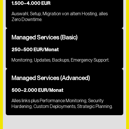
1.500–4.000 EUR
Auswahl, Setup, Migration von altem Hosting, alles
SCHREIB UNS EINE NACHRICHT
Zero Downtime.
Managed Services (Basic)
250–500 EUR/Monat
Monitoring, Updates, Backups, Emergency Support.
Hiermit bestätige ich die
Datenschutzerklärung
gelesen
zu haben. Ich willige der Verarbeitung meiner Daten zum
Managed Services (Advanced)
Zwecke der Kontaktaufnahme ein.
500–2.000 EUR/Monat
ABSCHICKEN
Alles links plus Performance Monitoring, Security
Hiermit bestätige ich
Hardening, Custom Deployments, Strategic Planning.
die
Datenschutzerklärung
gelesen zu haben. Ich
willige der Verarbeitung meiner Daten zum Zwecke
der Kontaktaufnahme ein.