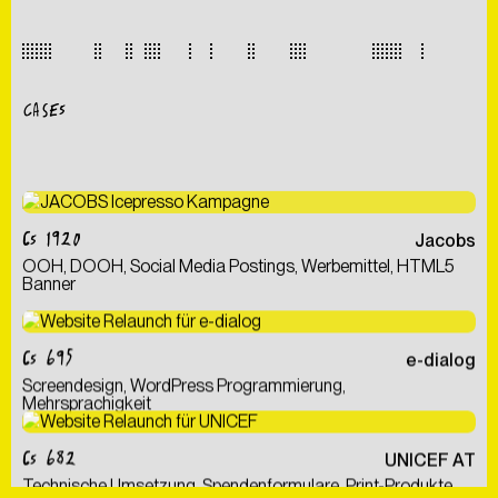
CASES
CS 1920
Jacobs
OOH, DOOH, Social Media Postings, Werbemittel, HTML5
Banner
CS 695
e-dialog
Screendesign, WordPress Programmierung,
Mehrsprachigkeit
CS 682
UNICEF AT
Technische Umsetzung, Spendenformulare, Print-Produkte